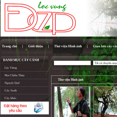
Trang chủ
|
Giới thiệu
|
Thư viện Hình ảnh
|
Giao lưu cây cả
DANH MỤC CÂY CẢNH
Lộc Vừng
Mai Chiếu Thủy
Thư viện Hình ảnh
Nguyệt Quế
Cây Sanh
Cây khác