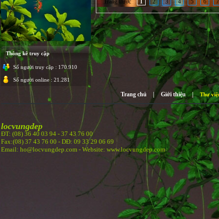
Trang trước
1
2
3
4
5
6
7
Thông kê truy cập
Số người truy cập : 170.910
Số người online : 21.281
Trang chủ
|
Giới thiệu
|
Thư việ
locvungdep
ĐT: (08) 36 40 03 94 -
37 43 76 00
Fax:(08) 37 43 76 00 - DĐ: 09 33 29 06 69
Email: ho@locvungdep.com - Website: www.locvungdep.com