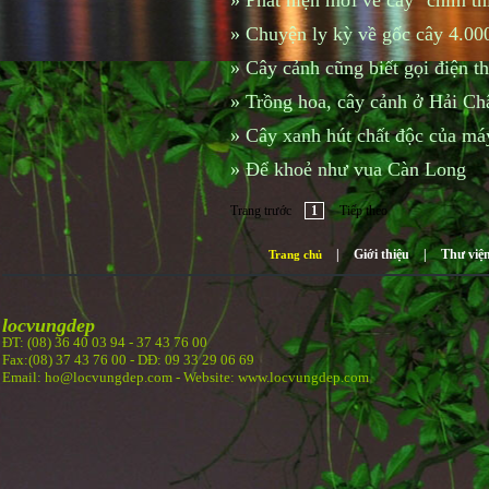
»
Phát hiện mới về cây "chim t
»
Chuyện ly kỳ về gốc cây 4.00
»
Cây cảnh cũng biết gọi điện th
»
Trồng hoa, cây cảnh ở Hải Ch
»
Cây xanh hút chất độc của má
»
Để khoẻ như vua Càn Long
Trang trước
1
Tiếp theo
|
Giới thiệu
|
Thư việ
Trang chủ
locvungdep
ĐT: (08) 36 40 03 94 -
37 43 76 00
Fax:(08) 37 43 76 00 - DĐ: 09 33 29 06 69
Email: ho@locvungdep.com - Website: www.locvungdep.com