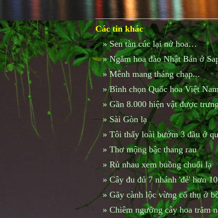
Các tin khác
»
Sen tàn cúc lại nở hoa…
»
Ngắm hoa đào Nhật Bản ở Sa
»
Mênh mang tháng chạp...
»
Bình chọn Quốc hoa Việt Nam
»
Gần 8.000 hiện vật được trư
»
Sài Gòn lạ
»
Tôi thấy loài bướm 3 đầu ở qu
»
Thơ mộng bậc thang rau
»
Rủ nhau xem buồng chuối lạ
»
Cây đu đủ 7 nhánh 'đẻ' hơn 100
»
Gãy cành lộc vừng cổ thụ ở 
»
Chiêm ngưỡng cây hoa trăm 