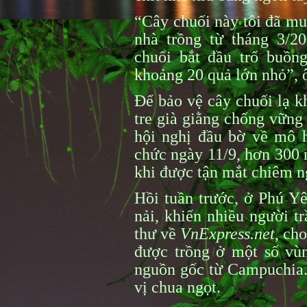
“Cây chuối này tôi đã mu
nhà trồng từ tháng 3/2
chuối bắt đầu trổ buồn
khoảng 20 quả lớn nhỏ”, 
Để bảo vệ cây chuối lạ k
tre già giằng chống vững
hội nghị đầu bờ về mô 
chức ngày 11/9, hơn 300 
khi được tận mắt chiêm n
Hồi tuần trước, ở Phú Y
nải, khiến nhiều người t
thư về
VnExpress.net
, ch
được trồng ở một số vù
nguồn gốc từ Campuchia. 
vị chua ngọt.