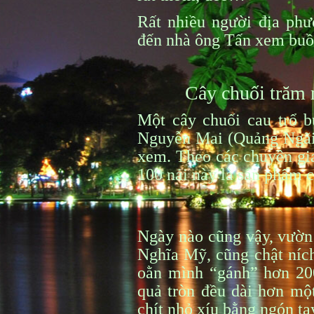
Rất nhiều người địa ph
đến nhà ông Tấn xem buồn
Cây chuối trăm n
Một cây chuối cau trổ 
Nguyễn Mai (Quảng Ngãi)
xem. Theo các chuyên gia
100 nải này là sản phẩm c
Ngày nào cũng vậy, vườn
Nghĩa Mỹ, cũng chật níc
oằn mình “gánh” hơn 20
quả tròn đều dài hơn một 
chít nhỏ xíu bằng ngón tay