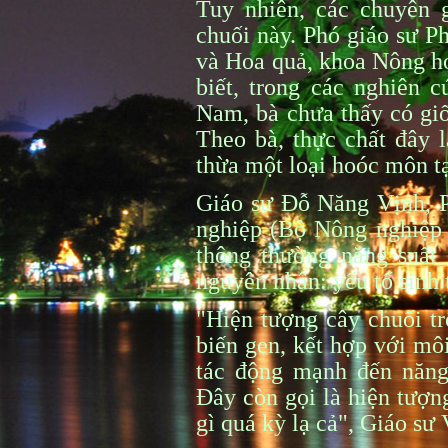
Tuy nhiên, các chuyên 
chuối này. Phó giáo sư
và Hoa quả, khoa Nông h
biết, trong các nghiên c
Nam, bà chưa thấy có giố
Theo bà, thực chất đây l
thừa một loại hoóc môn t
Giáo sư Đỗ Năng Vịnh, P
nghiệp (Bộ Nông nghiệp p
thông thường năng suất 
nguyên nhân: yếu tố sinh t
"Hiện tượng cây chuối tr
biến gen, kết hợp với môi
tác động mạnh đến năng 
Đây còn gọi là hiện tượn
gì quá kỳ lạ cả", Giáo sư 