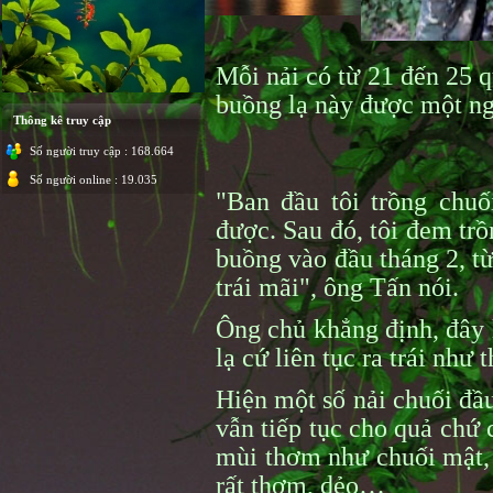
Mỗi nải có từ 21 đến 25 q
buồng lạ này được một n
Thông kê truy cập
Số người truy cập : 168.664
Số người online : 19.035
"Ban đầu tôi trồng chuối
được. Sau đó, tôi đem trồn
buồng vào đầu tháng 2, từ
trái mãi", ông Tấn nói.
Ông chủ khẳng định, đây l
lạ cứ liên tục ra trái như t
Hiện một số nải chuối đầu
vẫn tiếp tục cho quả chứ 
mùi thơm như chuối mật, n
rất thơm, dẻo…