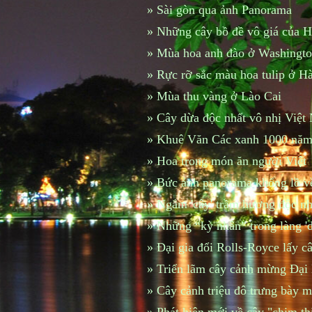
»
Sài gòn qua ảnh Panorama
»
Những cây bồ đề vô giá của 
»
Mùa hoa anh đào ở Washingto
»
Rực rỡ sắc màu hoa tulip ở H
»
Mùa thu vàng ở Lào Cai
»
Cây dừa độc nhất vô nhị Việt
»
Khuê Văn Các xanh 1000 năm
»
Hoa trong món ăn người Việt
»
Bức ảnh panorama khổng lồ v
»
Ngắm 'cây' trầm hương độc nh
»
Những “kỳ nhân” trong làng 'dị
»
Đại gia đổi Rolls-Royce lấy c
»
Triển lãm cây cảnh mừng Đại 
»
Cây cảnh triệu đô trưng bày