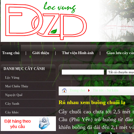
Trang chủ
|
Giới thiệu
|
Thư viện Hình ảnh
|
Giao lưu cây cả
DANH MỤC CÂY CẢNH
Lộc Vừng
Mai Chiếu Thủy
Trang chủ
Tin tức - Sự kiện
Nguyệt Quế
Rủ nhau xem buồng chuối lạ
Cây Sanh
Cây chuối cao chưa tới 2,5 mét 
Cây khác
Cầu (Phú Yên) trổ buồng từ đầu 
khiến buồng đã dài đến 2,1 mét vớ