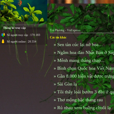
Thông kê truy cập
Trà Phương - VnExpress
Số người truy cập : 170.183
Các tin khác
Số người online : 20.554
»
Sen tàn cúc lại nở hoa…
»
Ngắm hoa đào Nhật Bản ở Sa
»
Mênh mang tháng chạp...
»
Bình chọn Quốc hoa Việt Nam
»
Gần 8.000 hiện vật được trư
»
Sài Gòn lạ
»
Tôi thấy loài bướm 3 đầu ở qu
»
Thơ mộng bậc thang rau
»
Rủ nhau xem buồng chuối lạ