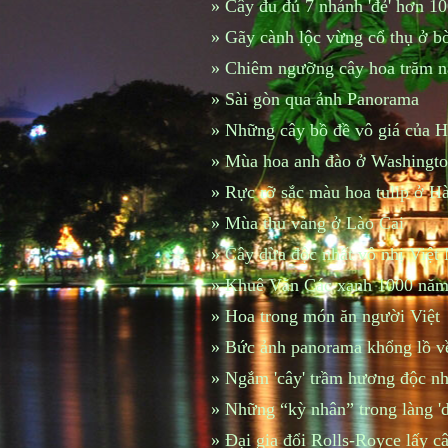
»
Cây đu đủ 7 nhánh 'đẻ' hơn 100
»
Gãy cành lộc vừng cổ thụ ở 
»
Chiêm ngưỡng cây hoa trăm 
»
Sài gòn qua ảnh Panorama
»
Những cây bồ đề vô giá của 
»
Mùa hoa anh đào ở Washingto
»
Rực rỡ sắc màu hoa tulip ở H
»
Mùa thu vàng ở Lào Cai
»
Cây dừa độc nhất vô nhị Việt
»
Khuê Văn Các xanh 1000 năm
»
Hoa trong món ăn người Việt
»
Bức ảnh panorama khổng lồ v
»
Ngắm 'cây' trầm hương độc nh
»
Những “kỳ nhân” trong làng 'dị
»
Đại gia đổi Rolls-Royce lấy c