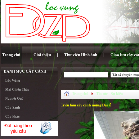
Trang chủ
|
Giới thiệu
|
Thư viện Hình ảnh
|
Giao lưu cây cả
DANH MỤC CÂY CẢNH
Lộc Vừng
Mai Chiếu Thủy
Trang chủ
Tin tức - Sự kiện
Nguyệt Quế
Triển lãm cây cảnh mừng Đại lễ
Cây Sanh
Cây khác