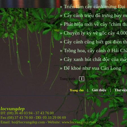
»
Triển lãm cây cảnh mừng Đại 
»
Cây cảnh triệu đô trưng bày
»
Phát hiện mới về cây "chim t
»
Chuyện ly kỳ về gốc cây 4.00
»
Cây cảnh cũng biết gọi điện th
»
Trồng hoa, cây cảnh ở Hải Ch
»
Cây xanh hút chất độc của má
»
Để khoẻ như vua Càn Long
Trang trước
1
Tiếp theo
|
Giới thiệu
|
Thư việ
Trang chủ
locvungdep
ĐT: (08) 36 40 03 94 -
37 43 76 00
Fax:(08) 37 43 76 00 - DĐ: 09 33 29 06 69
Email: ho@locvungdep.com - Website: www.locvungdep.com