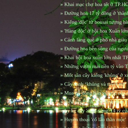
»
Khai mạc chợ hoa tết ở TP.H
»
Đường hoa 17 tỷ đồng ở 'thàn
»
Kiểng 'độc' từ bonsai tượng h
»
'Hàng độc' ở hội hoa Xuân l
»
Cảnh làng quê ở phố nhà giàu
»
Đường hoa bên sông của ngư
»
Khai hội hoa xuân lớn nhất 
»
Những vườn mai tiền tỷ vào T
»
Mốt săn cây kiểng 'khủng' ở 
»
Cây sanh ‘khủng và tuyệt mỹ’
»
Mua gỗ đóng bàn vớ gốc cây q
»
Siêu cây cảnh VN 'đình đám' 
»
Ly kỳ cây 'sanh vàng' 14 tỷ 
»
Huyền thoại 'cổ lão thần mộc'