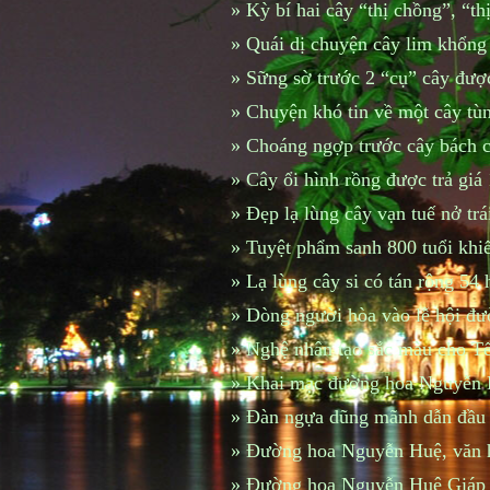
»
Kỳ bí hai cây “thị chồng”, “th
»
Quái dị chuyện cây lim khổng l
»
Sững sờ trước 2 “cụ” cây được
»
Chuyện khó tin về một cây tù
»
Choáng ngợp trước cây bách 
»
Cây ổi hình rồng được trả giá 
»
Đẹp lạ lùng cây vạn tuế nở tr
»
Tuyệt phẩm sanh 800 tuổi khiế
»
Lạ lùng cây si có tán rộng 54
»
Dòng người hòa vào lễ hội đư
»
Nghệ nhân tạo sắc màu cho Tế
»
Khai mạc đường hoa Nguyễn H
»
Đàn ngựa dũng mãnh dẫn đầu
»
Đường hoa Nguyễn Huệ, văn h
»
Đường hoa Nguyễn Huệ Giáp 