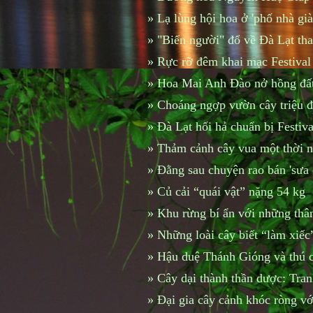
»
Lạ lùng hội hoa ở 'phố nhà già
»
"Biển người" đổ về Đà Lạt th
»
Rực rỡ đêm khai mạc Festiva
»
Hoa Mai Anh Đào nở hồng đất
»
Choáng ngợp vườn cây triệu đ
»
Đà Lạt hối hả chuẩn bị Festiv
»
Thảm cảnh cây vua một thời n
»
Đằng sau chuyện rao bán 'sưa c
»
Củ cải “quái vật” nặng 54 kg
»
Khu rừng bí ẩn với những thân
»
Những loài cây biết “làm xiếc
»
Hậu duệ Thánh Gióng và thú ch
»
Cây dại thành thần dược: Tran
»
Đại gia cây cảnh khóc ròng với