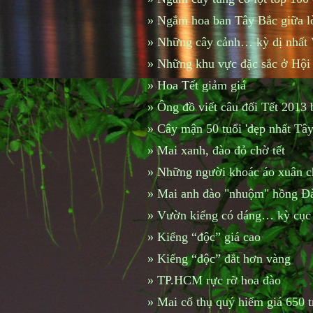
»
Ngắm hoa ban Tây Bắc giữa l
»
Những cây cảnh… kỳ dị nhất
»
Những khu vực đặc sắc ở Hộ
»
Hoa Tết giảm giá
»
Ông đồ viết câu đối Tết 2013
»
Cây mận 50 tuổi 'đẹp nhất Tây
»
Mai xanh, đào đỏ chờ tết
»
Những người khoác áo xuân c
»
Mai anh đào "nhuộm" hồng Đà
»
Vườn kiểng có dáng… kỳ cục
»
Kiểng “độc” giá cao
»
Kiểng “độc” đắt hơn vàng
»
TP.HCM rực rỡ hoa đào
»
Mai cổ thụ quý hiếm giá 650 t