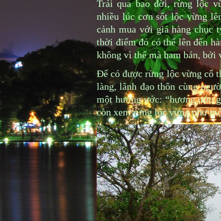
Trải qua bao đời, rừng lộc 
nhiều lúc cơn sốt lộc vừng lê
cảnh mua với giá hàng chục 
thời điểm đó có thể lên đến h
không vì thế mà ham bán, bởi v
Để có được rừng lộc vừng cổ t
làng, lãnh đạo thôn cùng ngườ
một hương ước: “hương ước gi
còn xem rừng lộc vừng như một