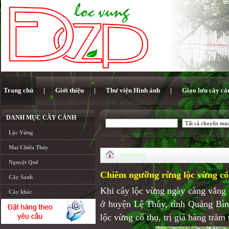
Trang chủ
|
Giới thiệu
|
Thư viện Hình ảnh
|
Giao lưu cây cả
DANH MỤC CÂY CẢNH
Lộc Vừng
Mai Chiếu Thủy
Trang chủ
Nguyệt Quế
Chiêm ngưỡng rừng lộc vừng cổ 
Cây Sanh
Khi cây lộc vừng ngày càng vắng b
Cây khác
ở huyện Lệ Thủy, tỉnh Quảng Bình
lộc vừng cổ thụ, trị giá hàng trăm