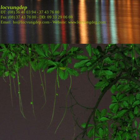
locvungdep
ĐT: (08) 36 40 03 94 -
37 43 76 00
Fax:(08) 37 43 76 00 - DĐ: 09 33 29 06 69
Email: ho@locvungdep.com - Website: www.locvungdep.com