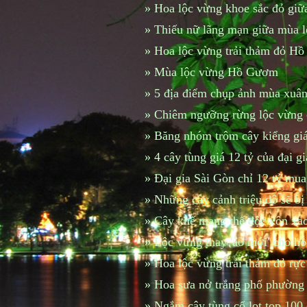
»
Hoa lộc vừng khoe sắc đỏ giữ
»
Thiếu nữ lãng mạn giữa mùa l
»
Hoa lộc vừng trải thảm đỏ H
»
Mùa lộc vừng Hồ Gươm
»
5 địa điểm chụp ảnh mùa xuân
»
Chiêm ngưỡng rừng lộc vừng cổ
»
Băng nhóm trộm cây kiểng giá
»
4 cây tùng giá 12 tỷ của đại g
»
Đại gia Sài Gòn chỉ 12 tỷ mu
»
Những cây cảnh triệu đô sẽ bị 
»
Cây khế mang thế độc xôn xao
»
Lộc vừng thay 'áo mới' cho 
»
Hoa lộc vừng trải thảm đỏ r
»
Hoa sưa nở trắng phố phường
»
Ngắm cây tùng cổ lọt top 100 