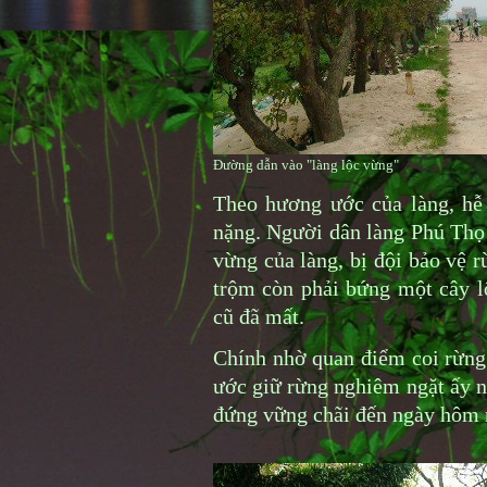
Đường dẫn vào "làng lộc vừng"
Theo hương ước của làng, hễ 
nặng. Người dân làng Phú Thọ 
vừng của làng, bị đội bảo vệ r
trộm còn phải bứng một cây lộ
cũ đã mất.
Chính nhờ quan điểm coi rừng 
ước giữ rừng nghiêm ngặt ấy n
đứng vững chãi đến ngày hôm 