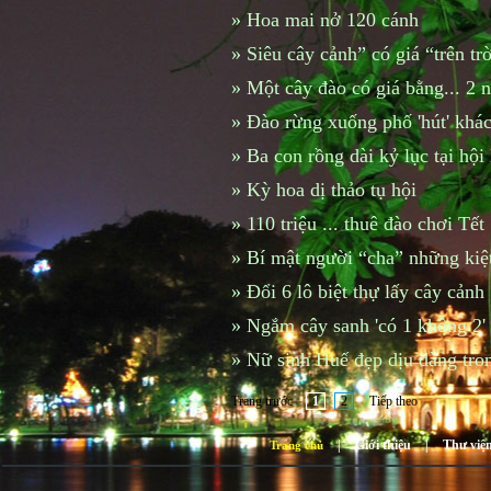
»
Hoa mai nở 120 cánh
»
Siêu cây cảnh” có giá “trên tr
»
Một cây đào có giá bằng... 2
»
Đào rừng xuống phố 'hút' khá
»
Ba con rồng dài kỷ lục tại hội
»
Kỳ hoa dị thảo tụ hội
»
110 triệu ... thuê đào chơi Tết
»
Bí mật người “cha” những kiệt 
»
Đổi 6 lô biệt thự lấy cây cảnh
»
Ngắm cây sanh 'có 1 không 2'
»
Nữ sinh Huế đẹp dịu dàng tro
Trang trước
1
2
Tiếp theo
|
Giới thiệu
|
Thư việ
Trang chủ