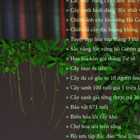
»
Lạc vào "rừng cây cảnh" bạc 
»
Cây sanh hình dáng 'độc nhất 
»
Chùm ảnh cây lộc vừng Hồ Gư
»
Chiếc lá cây đại hoàng khổng 
»
Tuyệt đẹp hoa sưa tháng 3 Hà
»
Sắc vàng lộc vừng hồ Gươm g
»
Hoa loa kèn gọi tháng Tư về
»
Cây mọc ra tiền
»
Cây đa có gốc to 18 người ôm
»
Cây sanh 100 tuổi giá 1 triệu
»
Cây sanh già từng được trả 30
»
Bảo vật 671 tuổi
»
Biến hóa lõi cây khô
»
Chợ hoa nổi trên sông
»
Bộ sưu tập độc đáo “hoá Rồng