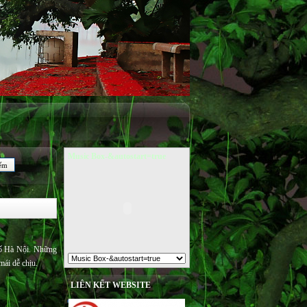
Music Box-&autostart=true
phố Hà Nội. Những
mái dễ chịu.
LIÊN KẾT WEBSITE