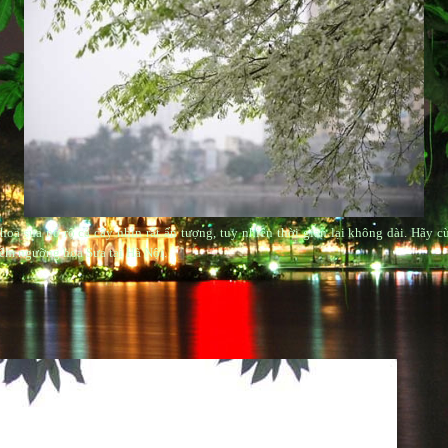
oa sưa nở rộ cả cây nhìn rất ấn tượng, tuy nhiên thời gian lại không dài. Hãy 
êm ngưỡng hoa Sưa tại Hà Nội.