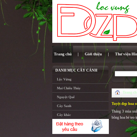
Trang chủ
|
Giới thiệu
|
Thư viện Hì
DANH MỤC CÂY CẢNH
Lộc Vừng
Mai Chiếu Thủy
Trang c
Nguyệt Quế
Tuyệt đẹp hoa s
Cây Sanh
Tháng 3 mùa xuân
Cây khác
bông hoa bé tẹo 