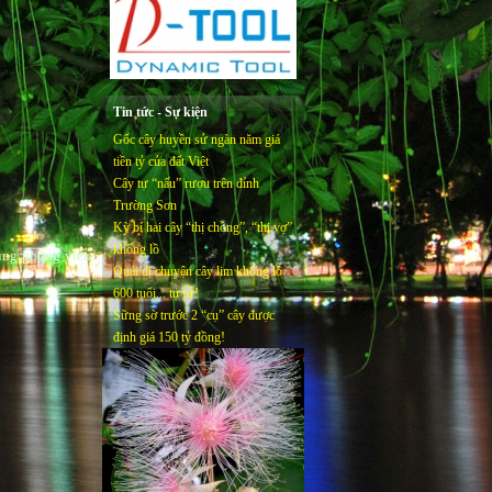
Tin tức - Sự kiện
Gốc cây huyền sử ngàn năm giá
tiền tỷ của đất Việt
Cây tự “nấu” rượu trên đỉnh
Trường Sơn
Kỳ bí hai cây “thị chồng”, “thị vợ”
khổng lồ
cùng phóng viên
Quái dị chuyện cây lim khổng lồ
600 tuổi... tự tử!
Sững sờ trước 2 “cụ” cây được
định giá 150 tỷ đồng!