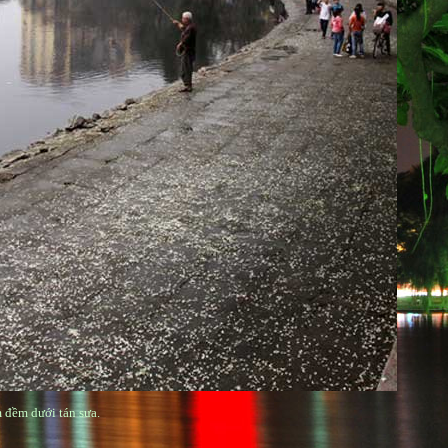
đềm dưới tán sưa.