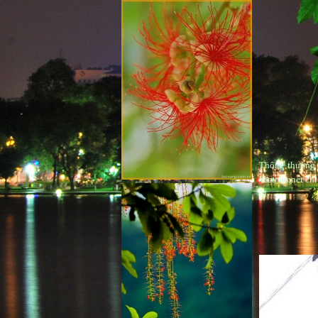
Thông thường h
Vietnamnet chi
ội.