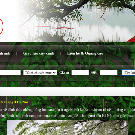
nh ảnh
|
Giao lưu cây cảnh
|
Liên hệ & Quảng cáo
Giá từ
Đến
hủ
ưa tháng 3 Hà Nội
 về đánh thức những bông hoa sưa (tên ít người biết là thàn mát) nở rộ trên những con 
trắng muốt rung rinh trong cơn mưa xuân luôn mang đến cho người dân Hà Nội cảm giác thoải 