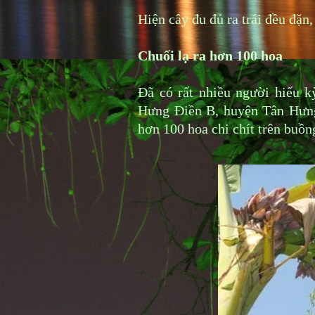
Hiện cây đu đủ ra trái đều đặn
Chuối lạ ra hơn 100 hoa
Đã có rất nhiều người hiếu 
Hưng Điền B, huyện Tân Hưng
hơn 100 hoa chi chít trên buồn