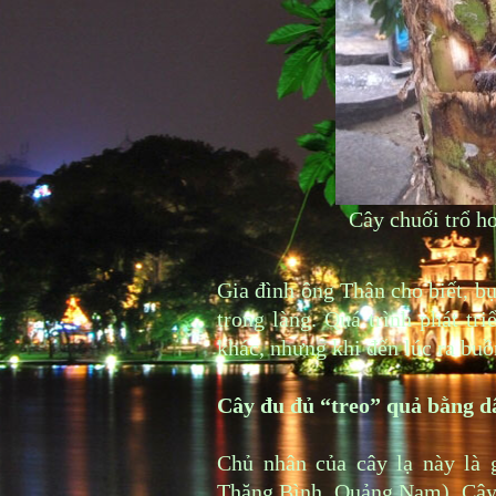
Cây chuối trổ ho
Gia đình ông Thân cho biết, b
trong làng. Quá trình phát tr
khác, nhưng khi đến lúc ra buồ
Cây đu đủ “treo” quả bằng d
Chủ nhân của cây lạ này là 
Thăng Bình, Quảng Nam). Cây 