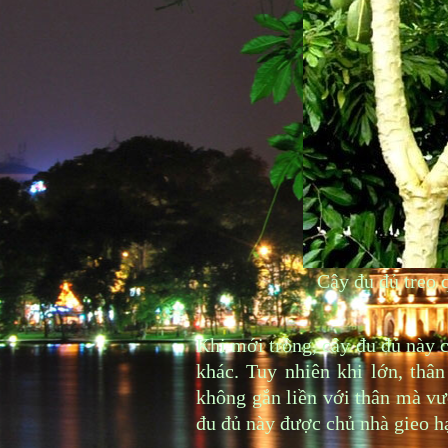
Cây đu đủ treo 
Khi mới trồng, cây đu đủ này 
khác. Tuy nhiên khi lớn, thân
không gắn liền với thân mà vư
đu đủ này được chủ nhà gieo h