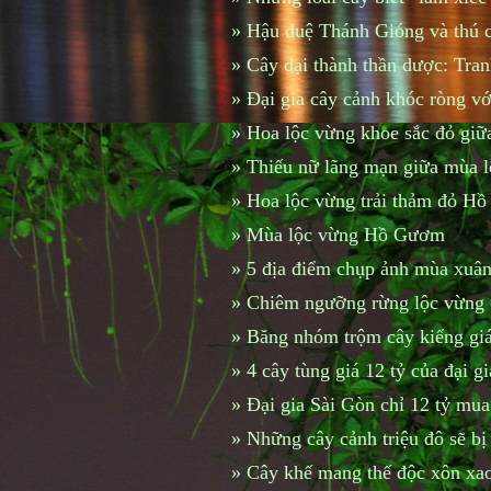
»
Hậu duệ Thánh Gióng và thú ch
»
Cây dại thành thần dược: Tran
»
Đại gia cây cảnh khóc ròng với
»
Hoa lộc vừng khoe sắc đỏ giữ
»
Thiếu nữ lãng mạn giữa mùa l
»
Hoa lộc vừng trải thảm đỏ H
»
Mùa lộc vừng Hồ Gươm
»
5 địa điểm chụp ảnh mùa xuân
»
Chiêm ngưỡng rừng lộc vừng cổ
»
Băng nhóm trộm cây kiểng giá
»
4 cây tùng giá 12 tỷ của đại g
»
Đại gia Sài Gòn chỉ 12 tỷ mu
»
Những cây cảnh triệu đô sẽ bị 
»
Cây khế mang thế độc xôn xao