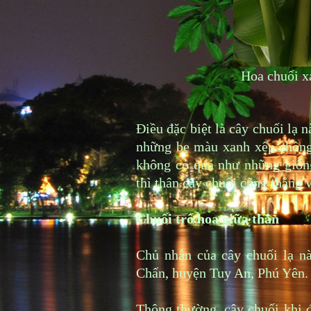
Hoa chuối x
Điều đặc biệt là cây chuối lạ
những bẹ màu xanh xếp chồng
không có quả như những giốn
thì thân cây chuối cũng thẳng 
Chuối trổ hoa giữa thân
Chủ nhân của cây chuối lạ n
Chấn, huyện Tuy An, Phú Yên.
Thông thường, cây chuối khi đ