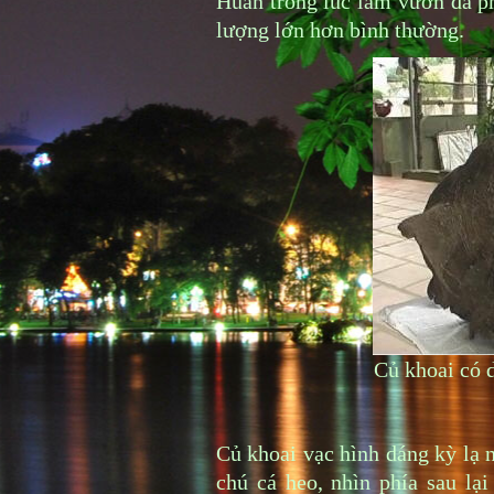
Huấn trong lúc làm vườn đã ph
lượng lớn hơn bình thường.
Củ khoai có 
Củ khoai vạc hình dáng kỳ lạ 
chú cá heo, nhìn phía sau l