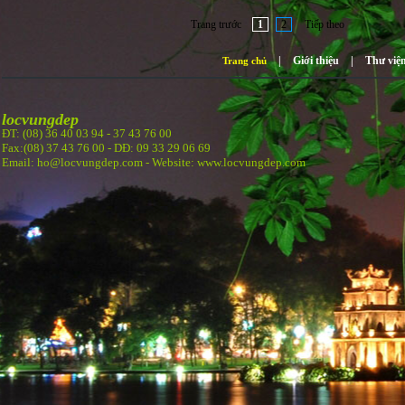
Trang trước
1
2
Tiếp theo
|
Giới thiệu
|
Thư việ
Trang chủ
locvungdep
ĐT: (08) 36 40 03 94 -
37 43 76 00
Fax:(08) 37 43 76 00 - DĐ: 09 33 29 06 69
Email: ho@locvungdep.com - Website: www.locvungdep.com