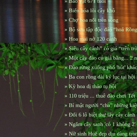
»
Bảo vật 671 tuổi
»
Biến hóa lõi cây khô
»
Chợ hoa nổi trên sông
»
Bộ sưu tập độc đáo “hoá Rồng
»
Hoa mai nở 120 cánh
»
Siêu cây cảnh” có giá “trên tr
»
Một cây đào có giá bằng... 2
»
Đào rừng xuống phố 'hút' khá
»
Ba con rồng dài kỷ lục tại hội
»
Kỳ hoa dị thảo tụ hội
»
110 triệu ... thuê đào chơi Tết
»
Bí mật người “cha” những kiệt 
»
Đổi 6 lô biệt thự lấy cây cảnh
»
Ngắm cây sanh 'có 1 không 2'
»
Nữ sinh Huế đẹp dịu dàng tro