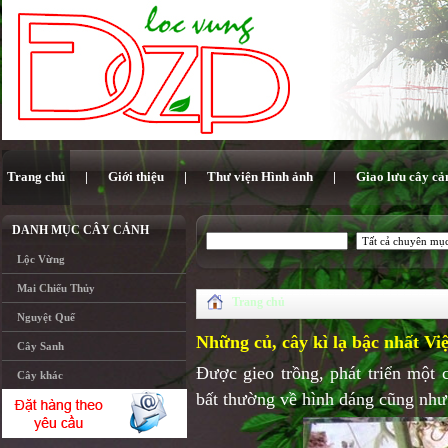
Trang chủ
|
Giới thiệu
|
Thư viện Hình ảnh
|
Giao lưu cây cả
DANH MỤC CÂY CẢNH
Lộc Vừng
Mai Chiếu Thủy
Trang chủ
Nguyệt Quế
Những củ, cây kì lạ bậc nhất V
Cây Sanh
Được gieo trồng, phát triển một 
Cây khác
bất thường về hình dáng cũng như