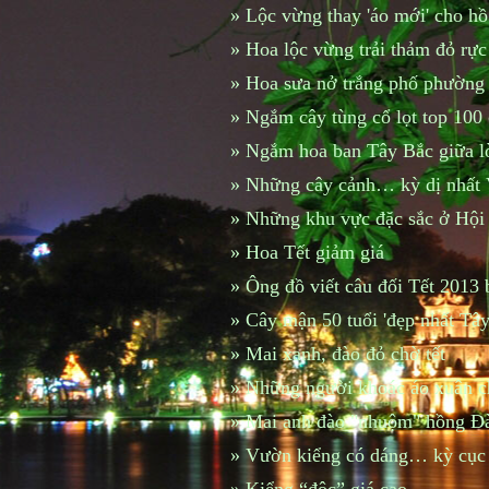
»
Lộc vừng thay 'áo mới' cho 
»
Hoa lộc vừng trải thảm đỏ r
»
Hoa sưa nở trắng phố phường
»
Ngắm cây tùng cổ lọt top 100 
»
Ngắm hoa ban Tây Bắc giữa l
»
Những cây cảnh… kỳ dị nhất
»
Những khu vực đặc sắc ở Hộ
»
Hoa Tết giảm giá
»
Ông đồ viết câu đối Tết 2013
»
Cây mận 50 tuổi 'đẹp nhất Tây
»
Mai xanh, đào đỏ chờ tết
»
Những người khoác áo xuân c
»
Mai anh đào "nhuộm" hồng Đà
»
Vườn kiểng có dáng… kỳ cục