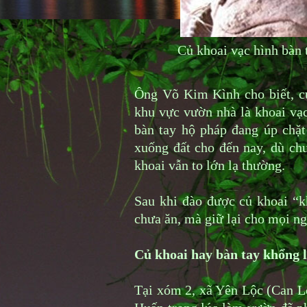
Củ khoai vạc hình bàn 
Ông Võ Kim Kình cho biết, c
khu vực vườn nhà là khoai vạc
bàn tay hộ pháp đang úp chặt 
xuống đất cho đến nay, dù ch
khoai vẫn to lớn lạ thường.
Sau khi đào được củ khoai “k
chưa ăn, mà giữ lại cho mọi n
Củ khoai hay bàn tay khổng 
Tại xóm 2, xã Yên Lộc (Can L