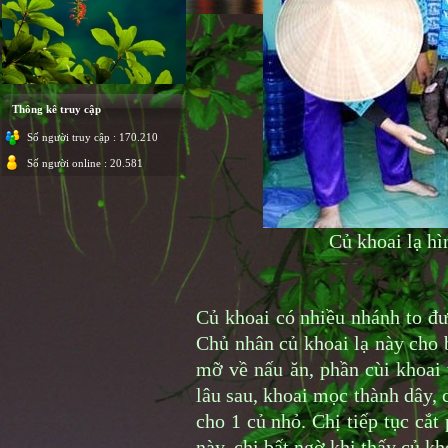
Thông kê truy cập
Số người truy cập : 170.210
Số người online : 20.581
Củ khoai lạ hì
Củ khoai có nhiều nhánh to đư
Chủ nhân củ khoai lạ này cho 
mỡ về nấu ăn, phần cùi khoai
lâu sau, khoai mọc thành dây, 
cho 1 củ nhỏ. Chị tiếp tục cắt
này, chị bất ngờ khi thấy củ kh