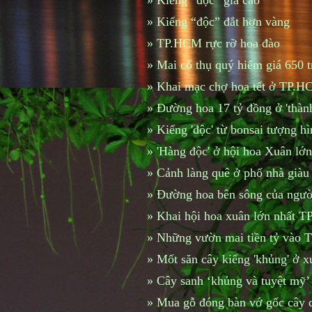
»
Kiểng “độc” giá cao
»
Kiểng “độc” đắt hơn vàng
»
TP.HCM rực rỡ hoa đào
»
Mai cổ thụ quý hiếm giá 650 t
»
Khai mạc chợ hoa tết ở TP.H
»
Đường hoa 17 tỷ đồng ở 'thàn
»
Kiểng 'độc' từ bonsai tượng h
»
'Hàng độc' ở hội hoa Xuân l
»
Cảnh làng quê ở phố nhà giàu
»
Đường hoa bên sông của ngư
»
Khai hội hoa xuân lớn nhất 
»
Những vườn mai tiền tỷ vào T
»
Mốt săn cây kiểng 'khủng' ở 
»
Cây sanh ‘khủng và tuyệt mỹ’
»
Mua gỗ đóng bàn vớ gốc cây q