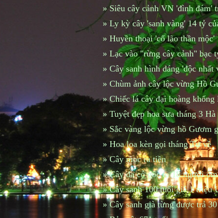
»
Siêu cây cảnh VN 'đình đám' 
»
Ly kỳ cây 'sanh vàng' 14 tỷ 
»
Huyền thoại 'cổ lão thần mộc'
»
Lạc vào "rừng cây cảnh" bạc 
»
Cây sanh hình dáng 'độc nhất 
»
Chùm ảnh cây lộc vừng Hồ Gư
»
Chiếc lá cây đại hoàng khổng 
»
Tuyệt đẹp hoa sưa tháng 3 Hà
»
Sắc vàng lộc vừng hồ Gươm g
»
Hoa loa kèn gọi tháng Tư về
»
Cây mọc ra tiền
»
Cây đa có gốc to 18 người ôm
»
Cây sanh 100 tuổi giá 1 triệu
»
Cây sanh già từng được trả 30