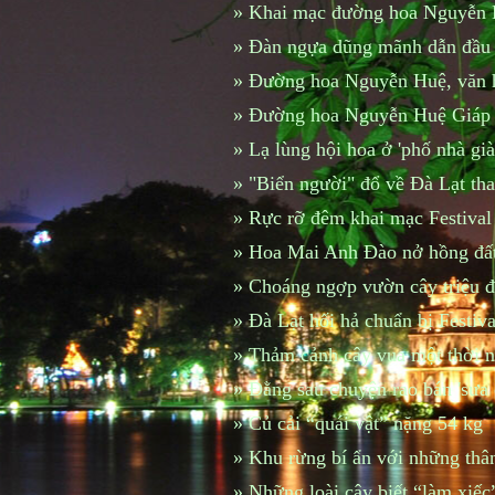
»
Khai mạc đường hoa Nguyễn H
»
Đàn ngựa dũng mãnh dẫn đầu
»
Đường hoa Nguyễn Huệ, văn h
»
Đường hoa Nguyễn Huệ Giáp 
»
Lạ lùng hội hoa ở 'phố nhà già
»
"Biển người" đổ về Đà Lạt th
»
Rực rỡ đêm khai mạc Festiva
»
Hoa Mai Anh Đào nở hồng đất
»
Choáng ngợp vườn cây triệu đ
»
Đà Lạt hối hả chuẩn bị Festiv
»
Thảm cảnh cây vua một thời n
»
Đằng sau chuyện rao bán 'sưa c
»
Củ cải “quái vật” nặng 54 kg
»
Khu rừng bí ẩn với những thân
»
Những loài cây biết “làm xiếc