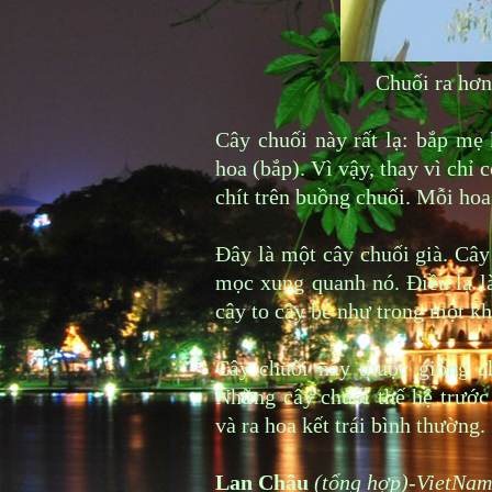
Chuối ra hơn
Cây chuối này rất lạ: bắp mẹ 
hoa (bắp). Vì vậy, thay vì chỉ 
chít trên buồng chuối. Mỗi hoa
Đây là một cây chuối già. Cây
mọc xung quanh nó. Điều lạ l
cây to cây bé như trong một k
Cây chuối này thuộc giống c
Những cây chuối thế hệ trước 
và ra hoa kết trái bình thường.
Lan Châu
(tổng hợp)-VietNa