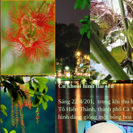
Củ khoai hình đài sen
Sáng 22/4/201, trong khi thu
Tô Hiến Thành, thành phố Cà 
hình dáng giống một bông hoa 