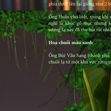
phía dưới lên lại giống như 2 b
Ông Huấn cho biết, trong khi 
nghĩ là khúc gỗ mục nhưng k
tượng lạ này đã thu hút rất nh
Hoa chuối màu xanh
Ông Bùi Văn Sang (thành phố 
chuối lạ từ một khu vực rừng 